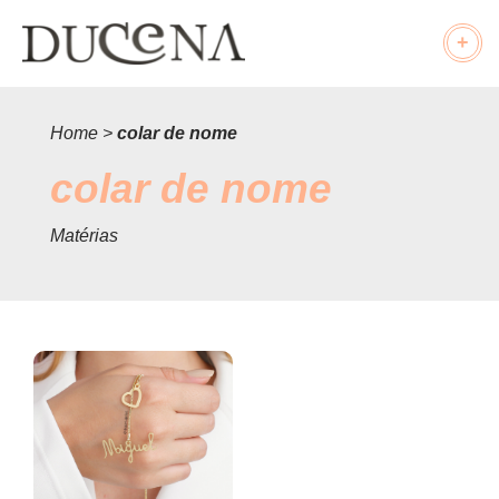
+
Maternidade
Home
>
colar de nome
Mães
colar de nome
Tendências
Matérias
Infantil
CONHEÇA NOSSA LOJA